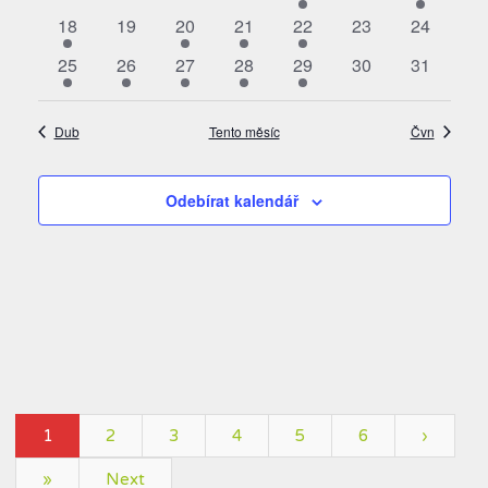
akce
akce
akce
akce
akce
akce
akce
1
0
1
1
1
0
0
18
19
20
21
22
23
24
akce
akce
akce
akce
akce
akce
akce
1
1
1
1
1
0
0
25
26
27
28
29
30
31
akce
akce
akce
akce
akce
akce
akce
Dub
Tento měsíc
Čvn
Odebírat kalendář
1
2
3
4
5
6
›
»
Next