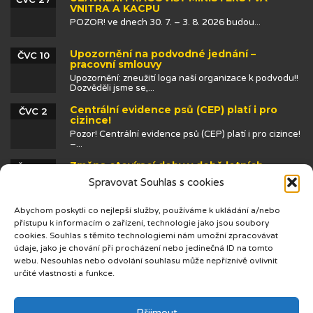
VNITRA A KACPU
POZOR! ve dnech 30. 7. – 3. 8. 2026 budou...
Upozornění na podvodné jednání –
ČVC 10
pracovní smlouvy
Upozornění: zneužití loga naší organizace k podvodu!!
Dozvěděli jsme se,...
Centrální evidence psů (CEP) platí i pro
ČVC 2
cizince!
Pozor! Centrální evidence psů (CEP) platí i pro cizince!
–...
Změna otevírací doby v době letních
ČVN 25
prázdnin
Spravovat Souhlas s cookies
Abychom poskytli co nejlepší služby, používáme k ukládání a/nebo
přístupu k informacím o zařízení, technologie jako jsou soubory
cookies. Souhlas s těmito technologiemi nám umožní zpracovávat
údaje, jako je chování při procházení nebo jedinečná ID na tomto
webu. Nesouhlas nebo odvolání souhlasu může nepříznivě ovlivnit
určité vlastnosti a funkce.
© 2019 Centrum cizinců
Přijmout