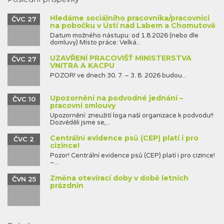
Hledáme sociálního pracovníka/pracovnici
ČVC 27
na pobočku v Ústí nad Labem a Chomutově
Datum možného nástupu: od 1.8.2026 (nebo dle
domluvy) Místo práce: Velká...
UZAVŘENÍ PRACOVIŠŤ MINISTERSTVA
ČVC 27
VNITRA A KACPU
POZOR! ve dnech 30. 7. – 3. 8. 2026 budou...
Upozornění na podvodné jednání –
ČVC 10
pracovní smlouvy
Upozornění: zneužití loga naší organizace k podvodu!!
Dozvěděli jsme se,...
Centrální evidence psů (CEP) platí i pro
ČVC 2
cizince!
Pozor! Centrální evidence psů (CEP) platí i pro cizince!
–...
Změna otevírací doby v době letních
ČVN 25
prázdnin