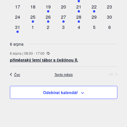
akce
akce
akce
akce
akce
akce
akce
0
0
2
0
1
1
0
17
18
19
20
21
22
23
akce
akce
akce
akce
akce
akce
akce
0
1
1
1
1
0
0
24
25
26
27
28
29
30
akce
akce
akce
akce
akce
akce
akce
1
0
0
0
0
0
0
31
1
2
3
4
5
6
akce
akce
akce
akce
akce
akce
akce
6 srpna
Recurring
6 srpna | 08:00
-
17:00
příměstský letní tábor s češtinou II.
Čvc
Tento měsíc
Zář
Odebírat kalendář