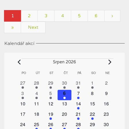
1
2
3
4
5
6
›
»
Next
Kalendář akcí
Akce
Srpen 2026
Kalendář
PO
PONDĚLÍ
ÚT
ÚTERÝ
ST
STŘEDA
ČT
ČTVRTEK
PÁ
PÁTEK
SO
SOBOTA
NE
NEDĚLE
z
1
1
1
1
1
1
0
27
28
29
30
31
1
2
Akce
akce
akce
akce
akce
akce
akce
akce
1
1
1
1
1
0
0
3
4
5
6
7
8
9
akce
akce
akce
akce
akce
akce
akce
0
0
0
0
1
0
0
10
11
12
13
14
15
16
akce
akce
akce
akce
akce
akce
akce
0
0
2
0
1
1
0
17
18
19
20
21
22
23
akce
akce
akce
akce
akce
akce
akce
0
1
1
1
1
0
0
24
25
26
27
28
29
30