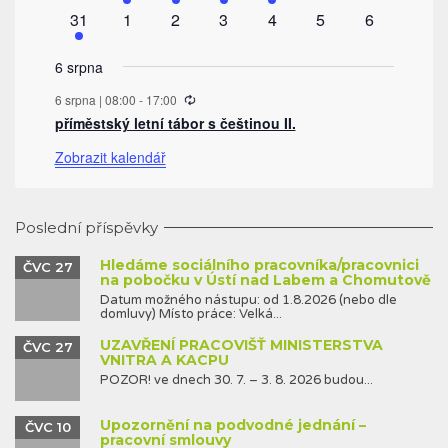
akce
akce
akce
akce
akce
akce
akce
1
0
0
0
0
0
0
31
1
2
3
4
5
6
akce
akce
akce
akce
akce
akce
akce
6 srpna
Recurring
6 srpna | 08:00
-
17:00
příměstský letní tábor s češtinou II.
Zobrazit kalendář
Poslední příspěvky
Hledáme sociálního pracovníka/pracovnici
ČVC 27
na pobočku v Ústí nad Labem a Chomutově
Datum možného nástupu: od 1.8.2026 (nebo dle
domluvy) Místo práce: Velká...
UZAVŘENÍ PRACOVIŠŤ MINISTERSTVA
ČVC 27
VNITRA A KACPU
POZOR! ve dnech 30. 7. – 3. 8. 2026 budou...
Upozornění na podvodné jednání –
ČVC 10
pracovní smlouvy