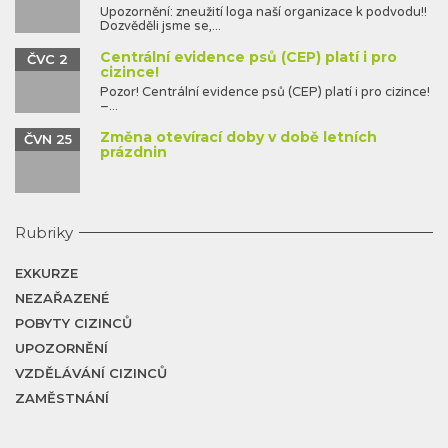
Upozornění: zneužití loga naší organizace k podvodu!!
Dozvěděli jsme se,...
Centrální evidence psů (CEP) platí i pro
ČVC 2
cizince!
Pozor! Centrální evidence psů (CEP) platí i pro cizince!
–...
Změna otevírací doby v době letních
ČVN 25
prázdnin
Rubriky
EXKURZE
NEZAŘAZENÉ
POBYTY CIZINCŮ
UPOZORNĚNÍ
VZDĚLÁVÁNÍ CIZINCŮ
ZAMĚSTNÁNÍ