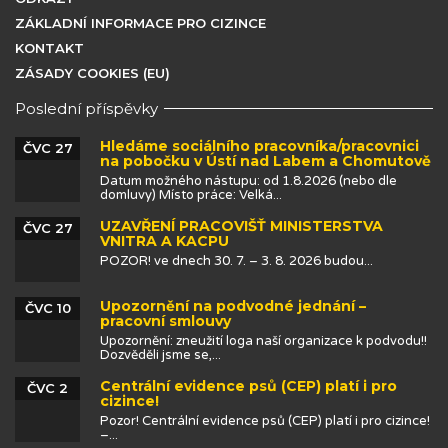
ZÁKLADNÍ INFORMACE PRO CIZINCE
KONTAKT
ZÁSADY COOKIES (EU)
Poslední příspěvky
Hledáme sociálního pracovníka/pracovnici
ČVC 27
na pobočku v Ústí nad Labem a Chomutově
Datum možného nástupu: od 1.8.2026 (nebo dle
domluvy) Místo práce: Velká...
UZAVŘENÍ PRACOVIŠŤ MINISTERSTVA
ČVC 27
VNITRA A KACPU
POZOR! ve dnech 30. 7. – 3. 8. 2026 budou...
Upozornění na podvodné jednání –
ČVC 10
pracovní smlouvy
Upozornění: zneužití loga naší organizace k podvodu!!
Dozvěděli jsme se,...
Centrální evidence psů (CEP) platí i pro
ČVC 2
cizince!
Pozor! Centrální evidence psů (CEP) platí i pro cizince!
–...