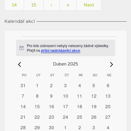
14
15
›
»
Next
Kalendář akcí
Akce
Pro toto zobrazení nebyly nalezeny žádné výsledky.
Notice
Přejít na
příští nadcházející akce
.
Duben 2025
Kalendář
PO
PONDĚLÍ
ÚT
ÚTERÝ
ST
STŘEDA
ČT
ČTVRTEK
PÁ
PÁTEK
SO
SOBOTA
NE
NEDĚLE
z
0
0
0
0
0
0
0
31
1
2
3
4
5
6
Akce
akce
akce
akce
akce
akce
akce
akce
0
0
0
0
0
0
0
7
8
9
10
11
12
13
akce
akce
akce
akce
akce
akce
akce
0
0
0
0
0
0
0
14
15
16
17
18
19
20
akce
akce
akce
akce
akce
akce
akce
0
0
0
0
0
0
0
21
22
23
24
25
26
27
akce
akce
akce
akce
akce
akce
akce
0
0
0
0
0
0
0
28
29
30
1
2
3
4