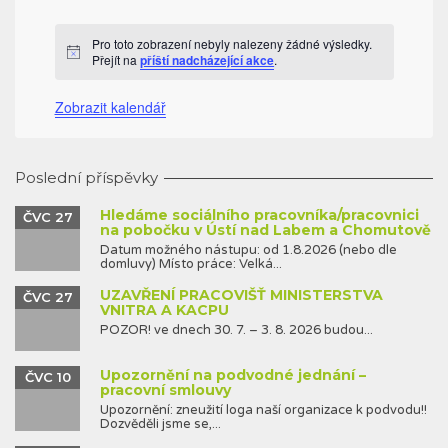
akce
akce
akce
akce
akce
akce
akce
Pro toto zobrazení nebyly nalezeny žádné výsledky.
Notice
Přejít na
příští nadcházející akce
.
Zobrazit kalendář
Poslední příspěvky
Hledáme sociálního pracovníka/pracovnici
ČVC 27
na pobočku v Ústí nad Labem a Chomutově
Datum možného nástupu: od 1.8.2026 (nebo dle
domluvy) Místo práce: Velká...
UZAVŘENÍ PRACOVIŠŤ MINISTERSTVA
ČVC 27
VNITRA A KACPU
POZOR! ve dnech 30. 7. – 3. 8. 2026 budou...
Upozornění na podvodné jednání –
ČVC 10
pracovní smlouvy
Upozornění: zneužití loga naší organizace k podvodu!!
Dozvěděli jsme se,...