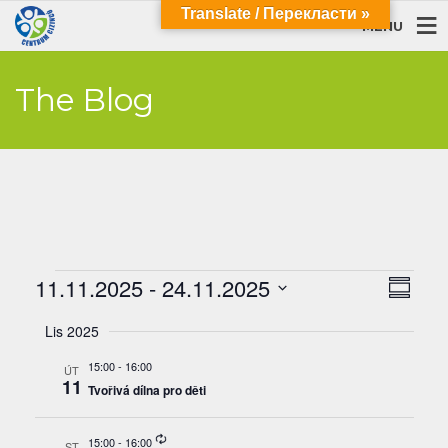
Translate / Перекласти »
MENU
The Blog
Akce
Navi
Navi
11.11.2025
 - 
24.11.2025
Summar
pro
zobra
Select
zobr
Lis 2025
date.
Akce
15:00
-
16:00
ÚT
11
Tvořivá dílna pro děti
Recurring
15:00
-
16:00
ST