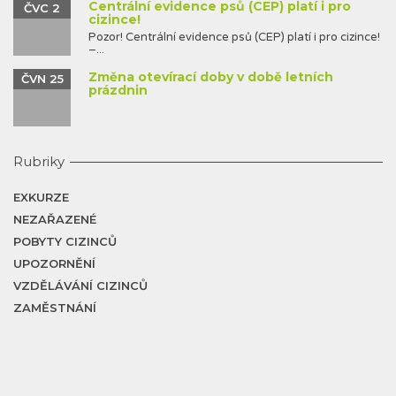
Centrální evidence psů (CEP) platí i pro
ČVC 2
cizince!
Pozor! Centrální evidence psů (CEP) platí i pro cizince!
–...
Změna otevírací doby v době letních
ČVN 25
prázdnin
Rubriky
EXKURZE
NEZAŘAZENÉ
POBYTY CIZINCŮ
UPOZORNĚNÍ
VZDĚLÁVÁNÍ CIZINCŮ
ZAMĚSTNÁNÍ