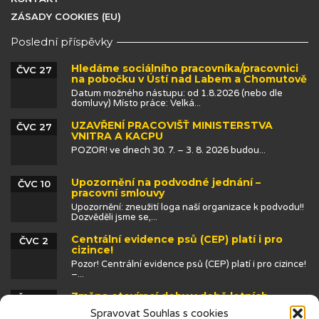
ZÁSADY COOKIES (EU)
Poslední příspěvky
Hledáme sociálního pracovníka/pracovnici
ČVC 27
na pobočku v Ústí nad Labem a Chomutově
Datum možného nástupu: od 1.8.2026 (nebo dle
domluvy) Místo práce: Velká...
UZAVŘENÍ PRACOVIŠŤ MINISTERSTVA
ČVC 27
VNITRA A KACPU
POZOR! ve dnech 30. 7. – 3. 8. 2026 budou...
Upozornění na podvodné jednání –
ČVC 10
pracovní smlouvy
Upozornění: zneužití loga naší organizace k podvodu!!
Dozvěděli jsme se,...
Centrální evidence psů (CEP) platí i pro
ČVC 2
cizince!
Pozor! Centrální evidence psů (CEP) platí i pro cizince!
–...
Změna otevírací doby v době letních
ČVN 25
prázdnin
Spravovat Souhlas s cookies