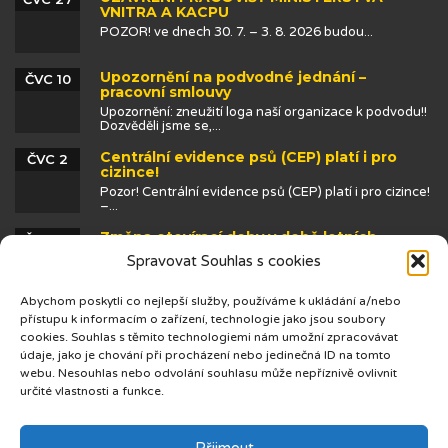
VNITRA A KACPU
POZOR! ve dnech 30. 7. – 3. 8. 2026 budou...
Upozornění na podvodné jednání –
ČVC 10
pracovní smlouvy
Upozornění: zneužití loga naší organizace k podvodu!!
Dozvěděli jsme se,...
Centrální evidence psů (CEP) platí i pro
ČVC 2
cizince!
Pozor! Centrální evidence psů (CEP) platí i pro cizince!
–...
Změna otevírací doby v době letních
ČVN 25
prázdnin
Spravovat Souhlas s cookies
Abychom poskytli co nejlepší služby, používáme k ukládání a/nebo
přístupu k informacím o zařízení, technologie jako jsou soubory
cookies. Souhlas s těmito technologiemi nám umožní zpracovávat
údaje, jako je chování při procházení nebo jedinečná ID na tomto
webu. Nesouhlas nebo odvolání souhlasu může nepříznivě ovlivnit
určité vlastnosti a funkce.
© 2019 Centrum cizinců
Přijmout