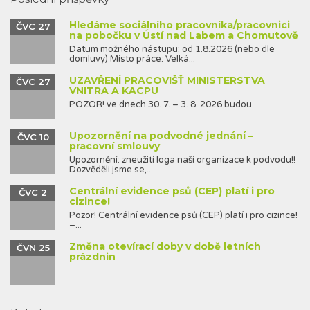
Hledáme sociálního pracovníka/pracovnici
ČVC 27
na pobočku v Ústí nad Labem a Chomutově
Datum možného nástupu: od 1.8.2026 (nebo dle
domluvy) Místo práce: Velká...
UZAVŘENÍ PRACOVIŠŤ MINISTERSTVA
ČVC 27
VNITRA A KACPU
POZOR! ve dnech 30. 7. – 3. 8. 2026 budou...
Upozornění na podvodné jednání –
ČVC 10
pracovní smlouvy
Upozornění: zneužití loga naší organizace k podvodu!!
Dozvěděli jsme se,...
Centrální evidence psů (CEP) platí i pro
ČVC 2
cizince!
Pozor! Centrální evidence psů (CEP) platí i pro cizince!
–...
Změna otevírací doby v době letních
ČVN 25
prázdnin