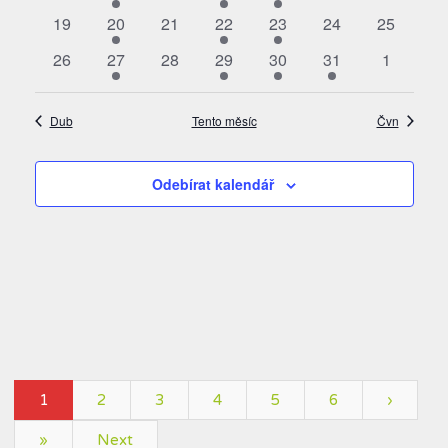
akce
akce
akce
akce
akce
akce
akce
0
2
0
1
2
0
0
19
20
21
22
23
24
25
akce
akce
akce
akce
akce
akce
akce
0
1
0
1
1
1
0
26
27
28
29
30
31
1
akce
akce
akce
akce
akce
akce
akce
Dub
Tento měsíc
Čvn
Odebírat kalendář
1
2
3
4
5
6
›
»
Next