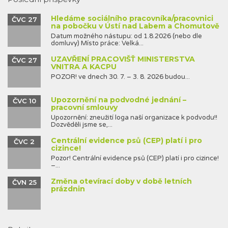
Hledáme sociálního pracovníka/pracovnici
ČVC 27
na pobočku v Ústí nad Labem a Chomutově
Datum možného nástupu: od 1.8.2026 (nebo dle
domluvy) Místo práce: Velká...
UZAVŘENÍ PRACOVIŠŤ MINISTERSTVA
ČVC 27
VNITRA A KACPU
POZOR! ve dnech 30. 7. – 3. 8. 2026 budou...
Upozornění na podvodné jednání –
ČVC 10
pracovní smlouvy
Upozornění: zneužití loga naší organizace k podvodu!!
Dozvěděli jsme se,...
Centrální evidence psů (CEP) platí i pro
ČVC 2
cizince!
Pozor! Centrální evidence psů (CEP) platí i pro cizince!
–...
Změna otevírací doby v době letních
ČVN 25
prázdnin