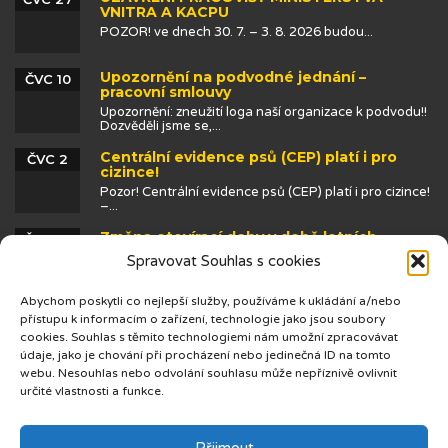
VNITRA A KACPU
POZOR! ve dnech 30. 7. – 3. 8. 2026 budou...
Upozornění na podvodné jednání –
ČVC 10
pracovní smlouvy
Upozornění: zneužití loga naší organizace k podvodu!!
Dozvěděli jsme se,...
Centrální evidence psů (CEP) platí i pro
ČVC 2
cizince!
Pozor! Centrální evidence psů (CEP) platí i pro cizince!
–...
Změna otevírací doby v době letních
ČVN 25
prázdnin
Spravovat Souhlas s cookies
Abychom poskytli co nejlepší služby, používáme k ukládání a/nebo
přístupu k informacím o zařízení, technologie jako jsou soubory
cookies. Souhlas s těmito technologiemi nám umožní zpracovávat
údaje, jako je chování při procházení nebo jedinečná ID na tomto
webu. Nesouhlas nebo odvolání souhlasu může nepříznivě ovlivnit
určité vlastnosti a funkce.
© 2019 Centrum cizinců
Přijmout